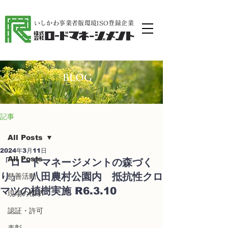
​いしかわ事業者版環境ISO登録企業
BLOG
記事
All Posts
2024年3月11日
All Posts
「ロードマネージメントの森づく
り」 八田農村公園内 抵抗性クロ
慈善活動
マツの植樹実施 R6.3.10
現場の様子
認証・許可