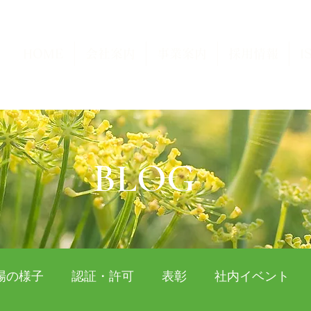
HOME
会社案内
事業案内
採用情報
I
BLOG
場の様子
認証・許可
表彰
社内イベント