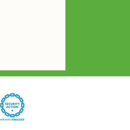
プト活動 R8.6.10
d.