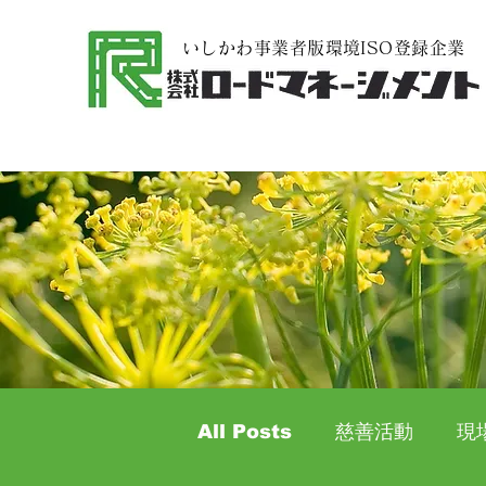
​いしかわ事業者版環境ISO登録企業
All Posts
慈善活動
現