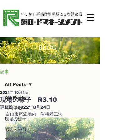
​いしかわ事業者版環境ISO登録企業
BLOG
記事
All Posts
2021年10月1日
All Posts
現場の様子 R3.10
更新日：
2022年8月24日
慈善活動
白山市尾添地内　岩接着工法
現場の様子
認証・許可