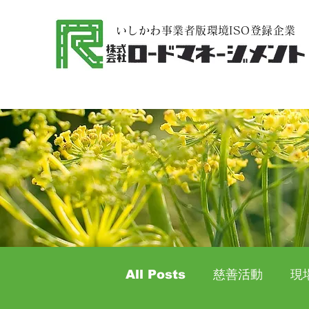
​いしかわ事業者版環境ISO登録企業
All Posts
慈善活動
現