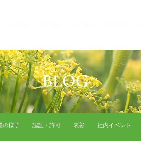
HOME
会社案内
事業案内
採用情報
I
BLOG
場の様子
認証・許可
表彰
社内イベント