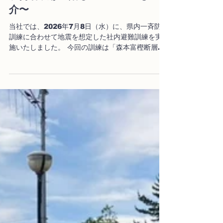
ました！〜防災士・原田さんの砂防
功労者表彰の嬉しいニュースもご紹
介〜
当社では、2026年7月8日（水）に、県内一斉防災
訓練に合わせて地震を想定した社内避難訓練を実
施いたしました。 今回の訓練は「森本富樫断層帯
の活動によるマグニチュード7.2、震度6強の地震
が発生した」という緊迫した想定のもと行われま
した。 事務所内での身の安全確保はもちろん、車
両運転中や屋外の現場など、それぞれの場所での
初動対応を確認。LINE WORKSを用いた安否確
認システムでは、開始からわずか10分以内に全員
の安否と現場の安全状況が報告され、昨年の20分
から大幅なスピードアップを達成しました！ ■ 訓
練に先立ち、防災士・原田さんによる防災ガイダ
ンスを開催！ 今回の訓練がこれほどスムーズに進
んだ背景には、事前の「学び」がありました。 避
難訓練に先立ち、社内で行われた社員会にて、弊
社社員であり防災士でもある原田吉和さんを講師
に迎え、災害時ガイダンスを受講しました。 原田