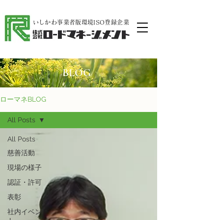
​いしかわ事業者版環境ISO登録企業
BLOG
ローマネBLOG
All Posts
All Posts
慈善活動
現場の様子
認証・許可
表彰
社内イベン